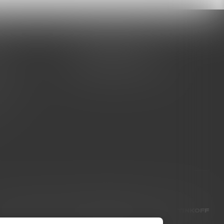
+7 (995) 005-47-65
латы
INFO@VIBROSKLAD.RU
тавки
 товар
ет