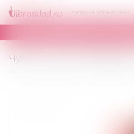
Магазин укрепления семьи
КАТАЛОГ
Чулки с поясом Кордова -
—
—
—
Главная
Эротическое белье
Чулочки
Чулки с по
Артикул:
AME102