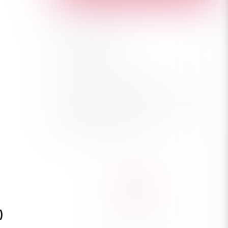
Наши менеджеры обязательно свяжутся с вами и
уточнят условия заказа
Хочу в подарок
Характеристики
Город
—
Краснодар
,
Новороссийск
Цена действительна только для интернет-
магазина и может отличаться от цен в
розничных магазинах
)