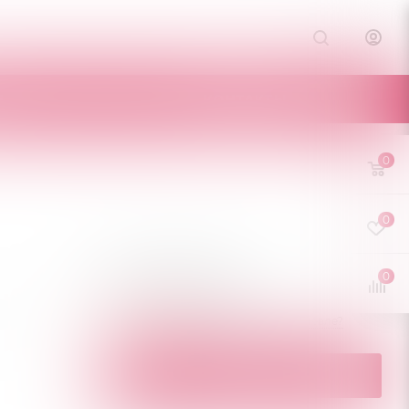
Е
КОНТАКТЫ
0
0
0
875
руб.
/шт
Нет в наличии
Нашли дешевле?
ПОД ЗАКАЗ