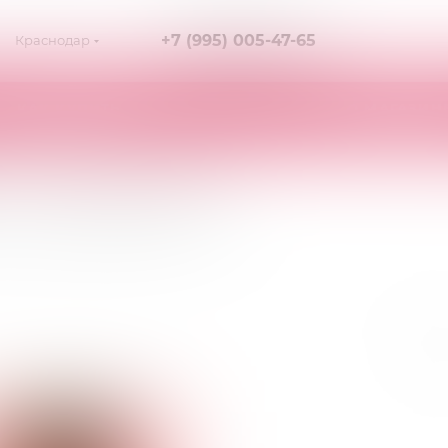
+7 (995) 005-47-65
Краснодар
КАК КУПИТЬ
О МАГАЗИН
 Cordova (S/L)
ясом Кордова - Cordova (S/L)