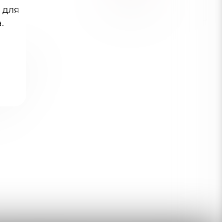
ЗАДАТЬ ВОПРОС
 для
.
на, белье
после
цией