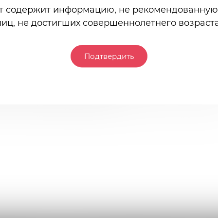
т содержит информацию, не рекомендованную
лиц, не достигших совершеннолетнего возраста
Подтвердить
и. Благодаря использованию большего количества нейло
ся и выгодно облегает фигуру. А за счет эластана, даже 
гда принимает исходную форму.
 и стирку следует производить в соответствии с инструк