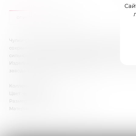
Сай
ОПИСАНИЕ
ОТЗЫВЫ
Чулки с поясом из мягкой эластичной сетчатой ткан
сохраняет очертания, не деформируется, растягивает
сильного растяжения, оно не деформируются, и все
Изделие не вызывает аллергию, не окрашивает. Уход
завода-изготовителя на упаковке.
Коллекция: Amor El
Цвет: черный
Размер: S/L (42-48)
Материал: 94% нейлон, 6% спандекс