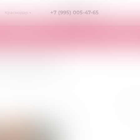
+7 (995) 005-47-65
Краснодар
КАК КУПИТЬ
О МАГАЗИН
ne черные XL
лайн - SoftLine черные XL