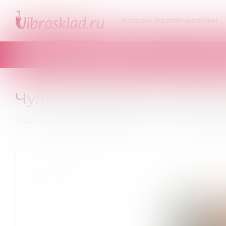
Магазин укрепления семьи
КАТАЛОГ
Чулки Софтлайн - SoftLi
—
—
—
Главная
Эротическое белье
Чулочки
Чулки Софт
Артикул:
551414