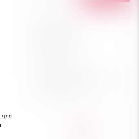
КУПИТЬ В 1 КЛИК
Рассчитать доставку
Хочу в подарок
Характеристики
Город
—
Краснодар
Цена действительна только для интернет-
магазина и может отличаться от цен в
розничных магазинах
 для
.