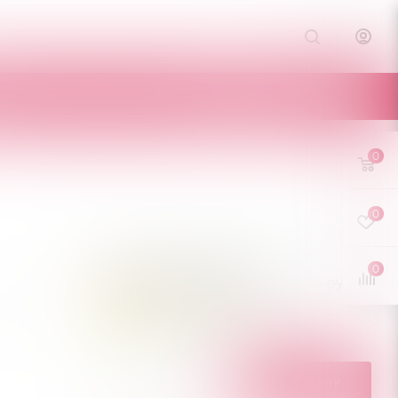
Е
КОНТАКТЫ
0
0
0
847.50
руб.
/шт
1 695
руб.
-
50
%
Экономия
847.50
руб.
Мало
Нашли дешевле?
В КОРЗИНУ