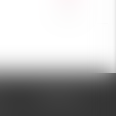
ЗАДАТЬ ВОПРОС
+7 (995) 005-47-65
латы
INFO@VIBROSKLAD.RU
тавки
 товар