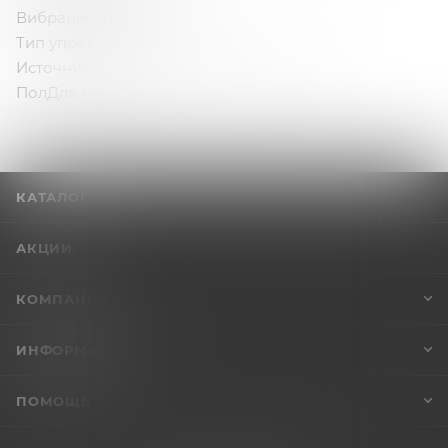
ВибрацияДа
Тип управленияКнопки
Источник питания устройстваБатарейки
ПолДля мужчин
КАТАЛОГ
АКЦИИ
КОМПАНИЯ
ИНФОРМАЦИЯ
ПОМОЩЬ