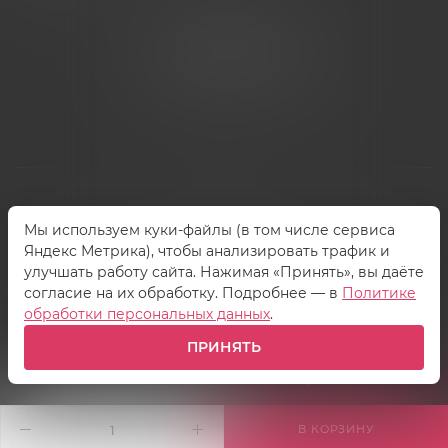
+7 (995) 005-47-65
INFO@VIBROSKLAD.RU
Мы используем куки-файлы (в том числе сервиса
2026 © Vibrosklad.ru - интернет-магазин
Яндекс Метрика), чтобы анализировать трафик и
улучшать работу сайта. Нажимая «Принять», вы даёте
согласие на их обработку. Подробнее — в
Политике
обработки персональных данных
.
ПРИНЯТЬ
Сопровождение сайта
ASTEQ
В КОРЗИНУ