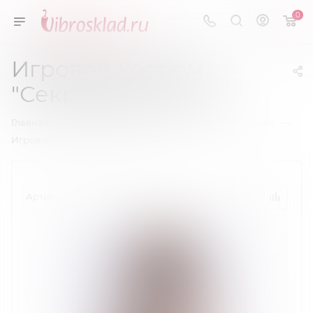
0
Игровой костюм
"Секретарши" S/M
—
—
—
Главная
Эротическое белье
Игровые костюмы
Игровой костюм "Секретарши" S/M
Артикул:
05000