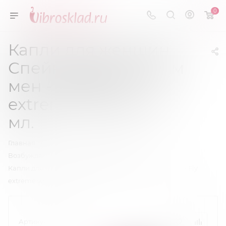
0
Капли для женщин
Спейн флай экстрим
мен - Spain Fly
extreme women 30
мл.
—
—
Главная
Возбуждающие средства
—
Возбуждающие средства для женщин
Капли для женщин Спейн флай экстрим мен - Spain Fly
extreme women 30 мл.
Артикул:
77103.07