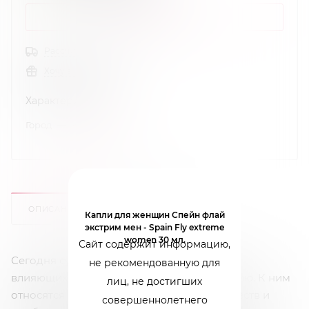
КУПИТЬ В 1 КЛИК
Рассчитать доставку
Хочу в подарок
Характеристики
Город
—
Краснодар
ОПИСАНИЕ
ОТЗЫВЫ
Капли для женщин Спейн флай
экстрим мен - Spain Fly extreme
women 30 мл.
Сайт содержит информацию,
Сегодня существует множество факторов,
не рекомендованную для
влияющих на половое влечение и потенцию. К ним
лиц, не достигших
относятся стресс, нарушения обмена веществ и
совершеннолетнего