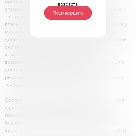
проблемы в отношениях. С помощью этой
возраста.
специальной смеси из витамина С, L-аргинина и
Подтвердить
экстракта корней дягиля можно усилить половое
влечение у женщин и отсрочить семяизвержение у
мужчин. L-аргинин улучшает кровообращение,
дополнительно усиливая положительное действие
экстракта корней дягиля. Сочетание этих
компонентов оказывает положительное
воздействие как на женщин, так и на мужчин. Для
достижения оптимального результата
рекомендуется принимать эти капли регулярно в
течение длительного периода времени.
Состав: Вода, этиловый спирт (5%), экстракт корня
дудника китайского (содержит глицерин,
подкислитель: лимонная кислота, консерват:
бензоат натрия и сорбат калия), аскорбиновая
кислота, молочная кислота, L-аргинин, полисорбат