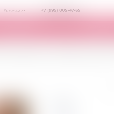
+7 (995) 005-47-65
Краснодар
КАК КУПИТЬ
О МАГАЗИН
к Касмир - Dallas corset b
орсаж Даллас корсет блэк Касмир - Dallas corset black Casmir