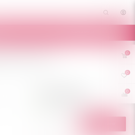
Е
КОНТАКТЫ
0
lack Casmir
0
0
3 385
руб.
/шт
Мало
Нашли дешевле?
В КОРЗИНУ