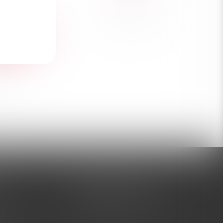
ЗАДАТЬ ВОПРОС
ТЬ ОТЗЫВ
аре
+7 (995) 005-47-65
латы
INFO@VIBROSKLAD.RU
тавки