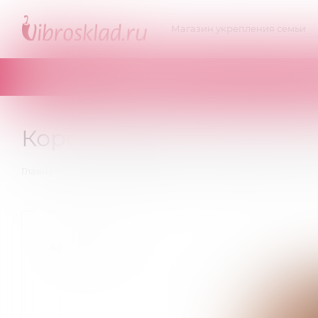
Магазин укрепления семьи
КАТАЛОГ
Корсаж Даллас корсет блэ
—
—
—
Главная
Эротическое белье
Корсеты, корсажи
К
Артикул:
04310