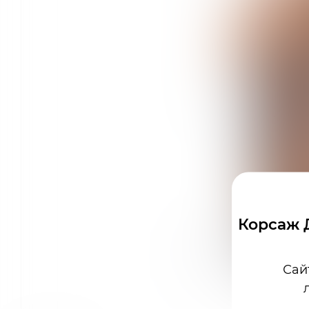
Корсаж Д
Сай