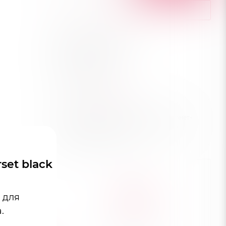
КУПИТЬ В 1 КЛИК
Рассчитать доставку
Хочу в подарок
Характеристики
Город
—
Краснодар
Цена действительна только для интернет-
магазина и может отличаться от цен в
розничных магазинах
set black
 для
.