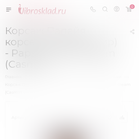
0
Корсаж Папайя
корсет крем (Касмир)
- Papaya corset cream
(Casmir)
—
—
—
Главная
Эротическое белье
Корсеты, корсажи
Корсаж Папайя корсет крем (Касмир) - Papaya corset cream
(Casmir)
Артикул:
04294