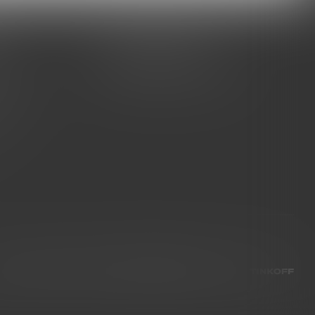
+7 (995) 005-47-65
латы
INFO@VIBROSKLAD.RU
тавки
 товар
ет