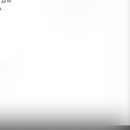
 для
.
ЗАДАТЬ ВОПРОС
кой –