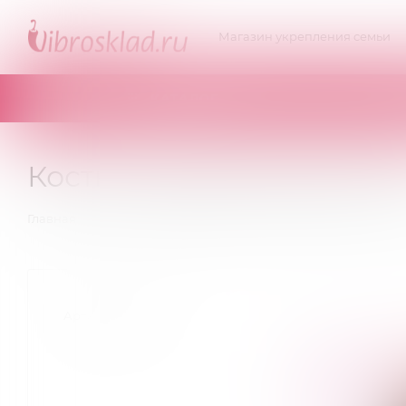
Магазин укрепления семьи
КАТАЛОГ
Костюм Медсестричка M
—
—
—
Главная
Эротическое белье
Игровые костюмы
К
Артикул:
02203