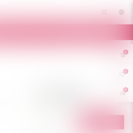
Е
КОНТАКТЫ
0
0
0
3 495
руб.
/шт
Мало
Нашли дешевле?
В КОРЗИНУ