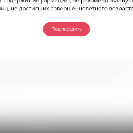
т содержит информацию, не рекомендованную
лиц, не достигших совершеннолетнего возраста
Подтвердить
 облегающий фигуру, с расклешенной коротенькой юбоч
ет фигуру. Симпатичная медсестричка сможет сделать