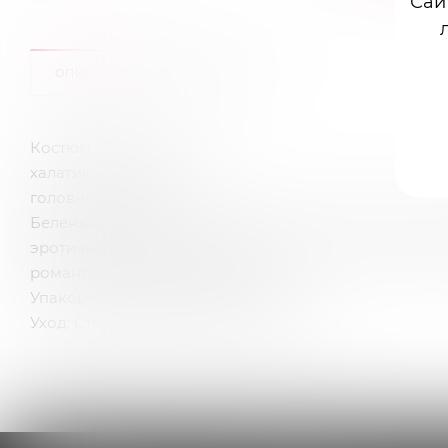
Сай
ОПИСАНИЕ
ОТЗЫВЫ
Костюм состоит из:
халатика на пуговицах
головного убора
Беленький с красными крупными пуговицами халат,
эротический костюм медсестры выгодно подчеркива
романтическую встречу горячее.
Упаковка: Картонная коробка
Уход: Стирать отдельно в теплой воде