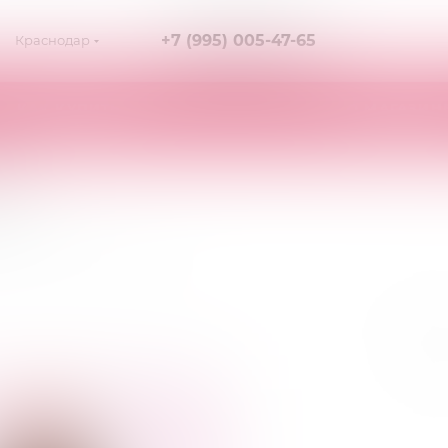
+7 (995) 005-47-65
Краснодар
КАК КУПИТЬ
О МАГАЗИН
/L
остюм Медсестричка M/L