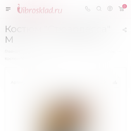
0
Костюм "Стюардесса"
М
—
—
—
Главная
Эротическое белье
Игровые костюмы
Костюм "Стюардесса" М
Артикул:
7023