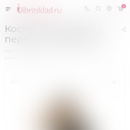
0
Костюм Стюардесса
первого класса L/XL
—
—
—
Главная
Эротическое белье
Игровые костюмы
Костюм Стюардесса первого класса L/XL
Артикул:
02291