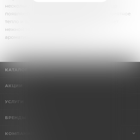
несколько минут после нанесения Woman up
появляются волнообразные ощущения – приятное
тепло и освежающий холодок. Крем обладает
нежной текстурой, увлажняет, смягчает и
ароматизирует интимные зоны.
КАТАЛОГ
АКЦИИ
УСЛУГИ
БРЕНДЫ
КОМПАНИЯ