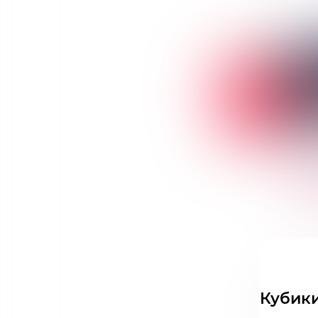
Кубики