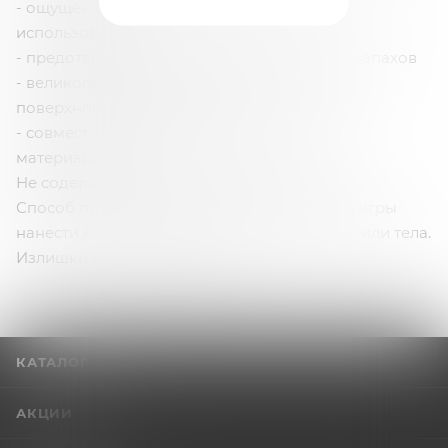
- ощущение чистоты и свежести после
использования
- предотвращение появления неприятных запахов
- великолепное смачивание и сохранение
поверхности секс-игрушек
- совместимость со всеми искусственными
материалами.
Не содержит спирта! Не сушит кожу!
Способ применения: до и после любовной игры
нанести мусс на поверхность секс-игрушки или тела.
Излишки удалить салфеткой.
КАТАЛОГ
АКЦИИ