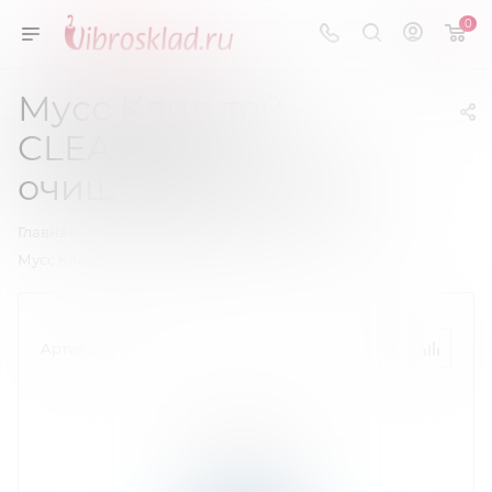
0
Мусс Клир той -
CLEAR TOY
очищающий 150 мл
—
—
Главная
Очищающие средства
Мусс Клир той -CLEAR TOY очищающий 150 мл
Артикул:
14014