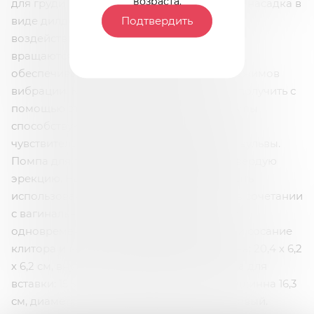
возраста.
для груди или вульвы, помпа для пениса и насадка в
Подтвердить
виде дилдо с функцией «поступательного
воздействия». Мощный мотор, способный
вращаются со скоростью 11000 об/мин,
обеспечивает 4 уровня всасывания и 7 режимов
вибрации. Комбинации, которые можно получить с
помощью этого набора, бесконечны. Помпы
способствуют стимуляции и увеличению
чувствительности сосков, клитора, груди, вульвы.
Помпа для пениса обеспечивает более твердую
эрекцию. Насадка в виде дилдо может быть
использована как самостоятельно, так и в сочетании
с вагинальной помпой, обеспечивающей
одновременную стимуляцию влагалища и сосание
клитора и вульвы. Размер: колба для члена: 20,4 х 6,2
х 6,2 см, внутренний диаметр: 5,5 см, длина для
вставки: 15,5 см. Размер: фаллоимитатор: длинна 16,3
см, диаметр 3,3 см. Цвет прозрачный, розовый.