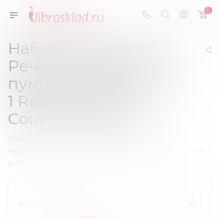
0
Набор Твистер 4 в 1
Речергейбл куплес
пумп кит - Twister 4 in
1 Rechargeable
Couples Pump Kit
—
—
—
Главная
Вибраторы
Вибраторы Higt - Tech
Набор Твистер 4 в 1 Речергейбл куплес пумп кит - Twister 4
in 1 Rechargeable Couples Pump Kit
Артикул:
PMP030PUR