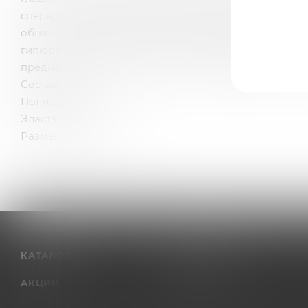
спереди, интригует оригинальным разрезом. Сзади 
обнажая спину. Идеальным дополнением комбинации
гипюра. На упаковке находится изображение модел
предназначенным для стирки и хранения деликатног
Состав:
Полиэстер 97%
Эластан 3%
Размер: L/XL (46-48)
КАТАЛОГ
КОМПАНИЯ
АКЦИИ
О компании
Отзывы