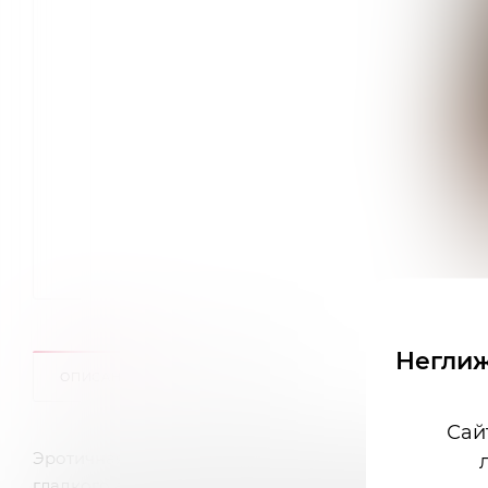
Неглиж
ОПИСАНИЕ
ОТЗЫВЫ
Сай
Эротичная комбинация Beauty Night Mystique chemi
гладкого атласа. Декольте комбинации украшено вс