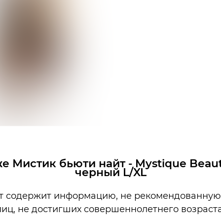
е Мистик бьюти найт - Mystique Beaut
черный L/XL
т содержит информацию, не рекомендованную
se стильного чёрного цвета. Модель выполнена из изыс
лиц, не достигших совершеннолетнего возраста
тавкой из роскошного ажурного гипюра. Низ комбинаци