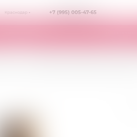
+7 (995) 005-47-65
Краснодар
КАК КУПИТЬ
О МАГАЗИН
йт - Mystique Beauty Nigh
Неглиже Мистик бьюти найт - Mystique Beauty Night черный L/X