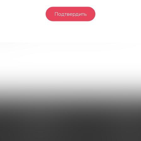
комбинация завязывается на кокетливый бантик, соблаз
Подтвердить
 являются очаровательные стринги, выполненные из ат
и, которая комплектуется специальным мешочком,
о белья.
ИНФОРМАЦИЯ
ПОМОЩЬ
Условия оплаты
Условия оп
Условия доставки
Условия дос