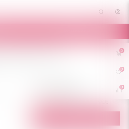
Е
КОНТАКТЫ
0
t черный L/XL
L
0
0
2 615
руб.
/шт
Нет в наличии
Нашли дешевле?
ПОД ЗАКАЗ