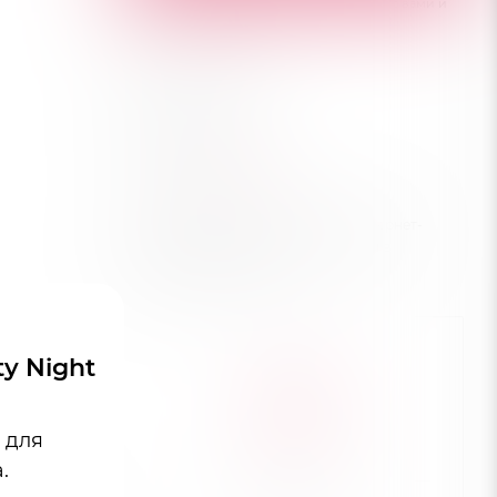
Наши менеджеры обязательно свяжутся с вами и
уточнят условия заказа
Хочу в подарок
Характеристики
Город
—
Краснодар
Цена действительна только для интернет-
магазина и может отличаться от цен в
розничных магазинах
y Night
 для
канного
.
и,