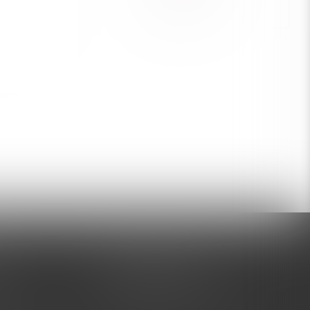
ЗАДАТЬ ВОПРОС
нительно
ласа и
+7 (995) 005-47-65
латы
INFO@VIBROSKLAD.RU
тавки