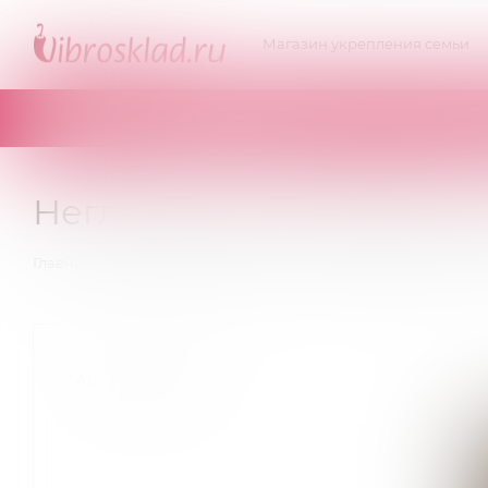
Магазин укрепления семьи
КАТАЛОГ
Неглиже Мистик бьюти на
—
—
—
Главная
Эротическое белье
Неглиже, пеньюары
Артикул:
Mystique