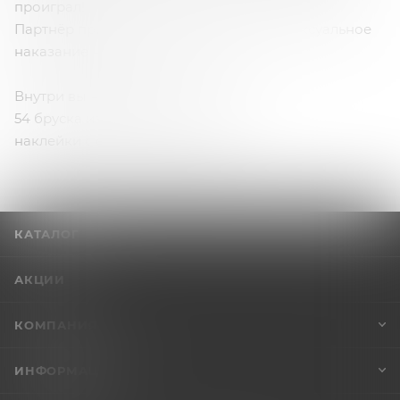
проиграл!
Партнёр придумывает проигравшему сексуальное
наказание на своё усмотрение.
Внутри вы найдёте:
54 бруска из натурального дерева;
наклейки с фантами на бруски.
КАТАЛОГ
АКЦИИ
КОМПАНИЯ
ИНФОРМАЦИЯ