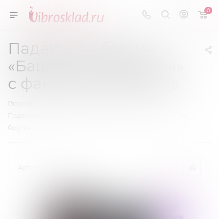
0
Падающая башня
«Башня подчинения»
с фантами, 54 бруска
—
—
Главная
Эротические сувениры
Падающая башня «Башня подчинения» с фантами, 54
бруска
Артикул:
7303462