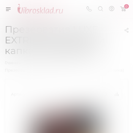
0
Презерватив LUXE
EXTREME медвежий
капкан (клубника)
—
—
Главная
Презервативы
Презерватив LUXE EXTREME медвежий капкан (клубника)
Артикул:
09275