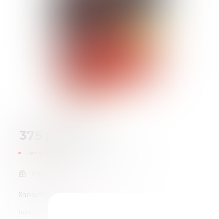
375
руб.
/шт
Нет в наличии
Нашли дешевле?
Хочу в подарок
Характеристики
Город
—
Краснодар
,
Новороссийск