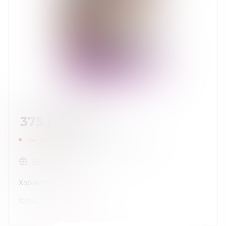
375
руб.
/шт
Нет в наличии
Нашли дешевле?
Хочу в подарок
Характеристики
Город
—
Краснодар