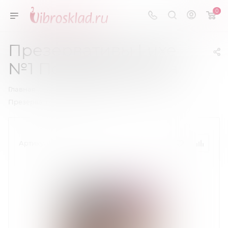
0
Презервативы Luxe
№1 Поцелуй Ангела
—
—
Главная
Презервативы
Презервативы Luxe №1 Поцелуй Ангела
Артикул:
000279