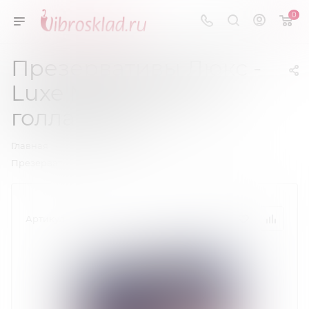
0
Презервативы Люкс -
Luxe №1 Летучий
голландец
—
—
Главная
Презервативы
Презервативы Люкс - Luxe №1 Летучий голландец
Артикул:
01774