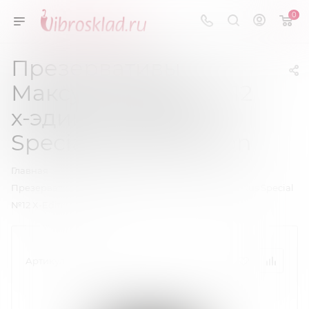
0
Презервативы
Максус специал №12
х-эдишн - Maxus
Special №12 X-Edition
—
—
Главная
Презервативы
Презервативы Максус специал №12 х-эдишн - Maxus Special
№12 X-Edition
Артикул:
0901-055