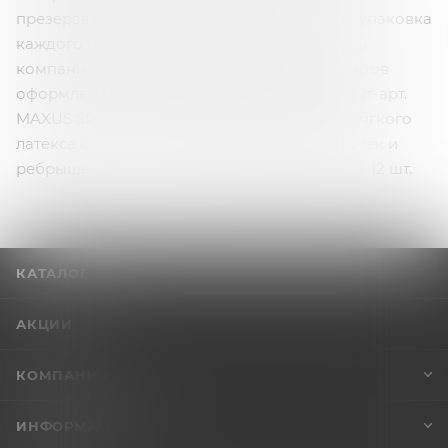
презерватив не поврежден. Помимо этого, упаковка
каждого презерватива радует и взгляд, ведь
компания предоставила более 3000 вариантов
оформления их оболочек в стиле поп и стрит-арт.
MAXUS SPECIAL - презервативы из ультра мягкого
латекса с насыщенным рельефом в виде точек и
ребрышек для тех, кто любит эксперименты. 12 шт.
КАТАЛОГ
АКЦИИ
КОМПАНИЯ
ИНФОРМАЦИЯ