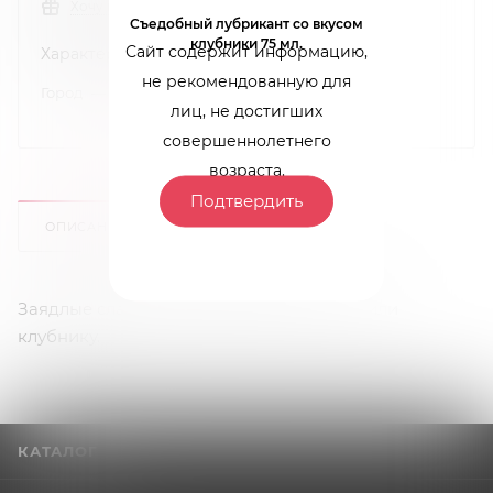
Хочу в подарок
Съедобный лубрикант со вкусом
клубники 75 мл.
Сайт содержит информацию,
Характеристики
не рекомендованную для
Город
—
Краснодар
лиц, не достигших
совершеннолетнего
возраста.
Подтвердить
ОПИСАНИЕ
ОТЗЫВЫ
Заядлые сладкоежки выбирают малину или
клубнику.
КАТАЛОГ