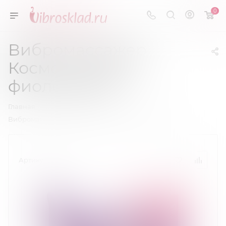
0
Вибромассажер
Космо - Cosmo
фиолетовый
—
—
—
Главная
Вибраторы
Вибратор Точки G
Вибромассажер Космо - Cosmo фиолетовый
Артикул:
23089