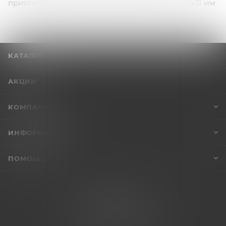
приятную на ощупь поверхность.L 127 мм D 29x31 мм
КАТАЛОГ
АКЦИИ
КОМПАНИЯ
ИНФОРМАЦИЯ
ПОМОЩЬ
+7 (995) 005-47-65
INFO@VIBROSKLAD.RU