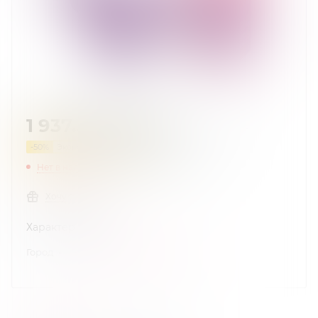
1 937.50
руб.
/шт
3 875
руб.
-
50
%
Экономия
1 937.50
руб.
Нет в наличии
Нашли дешевле?
Хочу в подарок
Характеристики
Город
—
Краснодар
,
Новороссийск